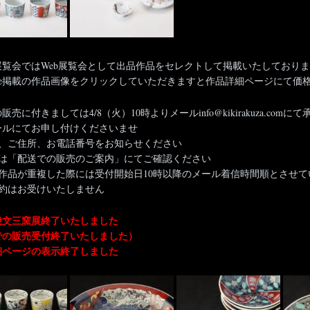
展覧会ではWeb展覧会として出品作品をセレクトして掲載いたしておりま
page掲載の作品画像をクリックしていただきますと作品詳細ページにて
販売に付きましては4/8（火）10時よりメールinfo@kikirakuza.co
ールにてお申し付けくださいませ
前、ご住所、お電話番号をお知らせください
くは「配送での販売のご案内」にてご確認ください
望作品が重複した際には受付開始日10時以降のメール着信時間順とさせて
予約はお受けいたしません
焼文三窯展終了いたしました
での販売受付終了いたしました）
細ページの表示終了しました