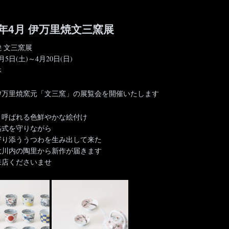
5年4月 伊万里焼文三窯展
 文三窯展
4月5日(土)～4月20日(日)
休
伊万里焼窯元「文三窯」の展覧会を開催いたします
と呼ばれる色鮮やかな絵付け
格式を守りながら
寄り添ううつわを生み出して来た
大川内の陶里から新作が届きます
来店くださいませ