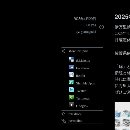
202
2025年4月20日
7:00 PM
伊万里焼
by:
yamaguchi
2025年
月曜定
share this post
佐賀県
del.icio.us
「錦」
Facebook
伝統と
Reddit
時代に
StumbleUpon
伊万里
Twitter
ぜひご
Technorati
Google+
trackback
permalink