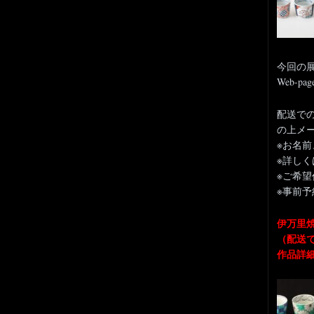
今回の
Web-
配送での
の上メ
※お名
※詳し
※ご希
※事前
伊万里
（配送
作品詳