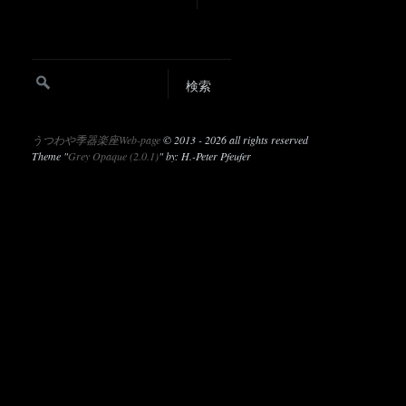
うつわや季器楽座Web-page
©
2013 - 2026 all rights reserved
Theme "
Grey Opaque (2.0.1)
" by: H.-Peter Pfeufer