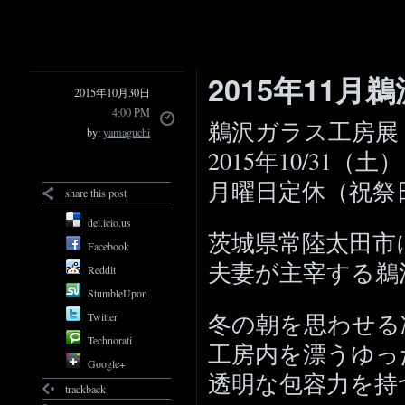
2015年11
2015年10月30日
4:00 PM
鵜沢ガラス工房展
by:
yamaguchi
2015年10/31（土
月曜日定休（祝祭
share this post
del.icio.us
茨城県常陸太田市
Facebook
夫妻が主宰する鵜
Reddit
StumbleUpon
冬の朝を思わせる
Twitter
Technorati
工房内を漂うゆっ
Google+
透明な包容力を持
trackback