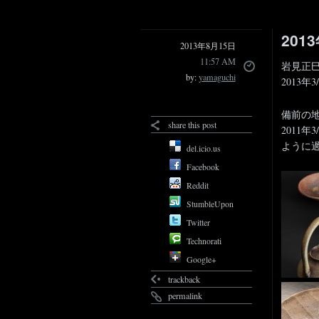
201
2013年8月15日
11:57 AM
岩見正
by:
yamaguchi
2013年
備前の
share this post
2011
ように
del.icio.us
Facebook
Reddit
StumbleUpon
Twitter
Technorati
Google+
trackback
permalink