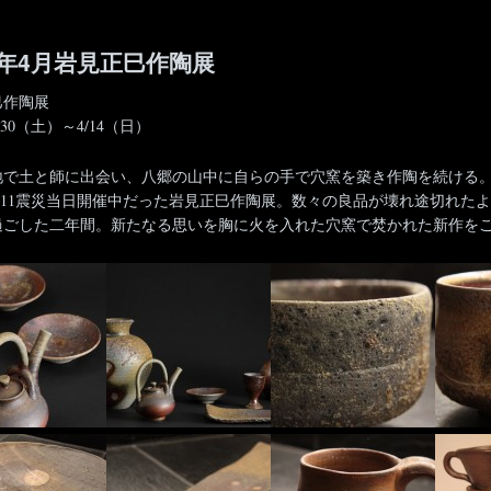
3年4月岩見正巳作陶展
巳作陶展
3/30（土）～4/14（日）
地で土と師に出会い、八郷の山中に自らの手で穴窯を築き作陶を続ける
年3/11震災当日開催中だった岩見正巳作陶展。数々の良品が壊れ途切れ
過ごした二年間。新たなる思いを胸に火を入れた穴窯で焚かれた新作を