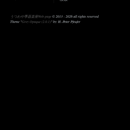
うつわや季器楽座Web-page
©
2013 - 2026 all rights reserved
Theme "
Grey Opaque (2.0.1)
" by: H.-Peter Pfeufer