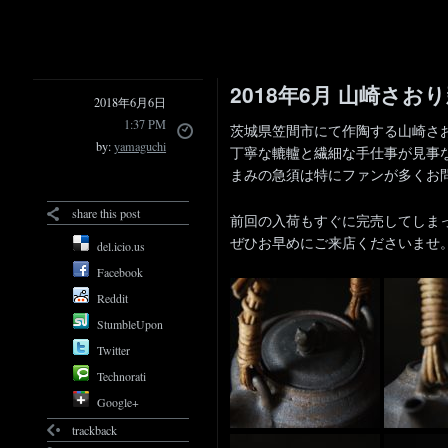
2018年6月 山崎さお
2018年6月6日
1:37 PM
茨城県笠間市にて作陶する山崎さ
by:
yamaguchi
丁寧な轆轤と繊細な手仕事が見事
まみの急須は特にファンが多くお
share this post
前回の入荷もすぐに完売してしま
ぜひお早めにご来店くださいませ
del.icio.us
Facebook
Reddit
StumbleUpon
Twitter
Technorati
Google+
trackback