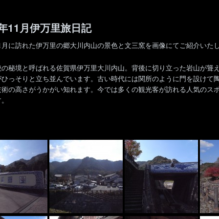
4年11月伊万里旅日記
年11月に訪れた伊万里の郷大川内山の景色と文三窯を画像にてご紹介いた
焼の秘境と呼ばれる佐賀県伊万里大川内山。背後に切り立った岩山が聳
がひっそりと立ち並んでいます。古い時代には関所のように門を設けて
技術の高さがうかがい知れます。今では多くの観光客が訪れる人気のス
す。