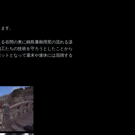
します。
える谷間の奥に鍋島藩御用窯の流れる汲
陶工たちの技術を守ろうとしたことから
ポットとなって週末や連休には混雑する