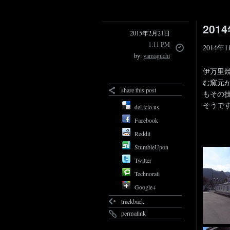
201
2015年2月21日
1:11 PM
2014
by:
yamaguchi
伊万里
む窯元
share this post
もその
そうで
del.icio.us
Facebook
Reddit
StumbleUpon
Twitter
Technorati
Google+
trackback
permalink