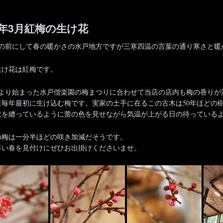
4年3月紅梅の生け花
目の前にして春の暖かさの水戸地方ですが三寒四温の言葉の通り寒さと暖
生け花は紅梅です。
0日より始まった水戸偕楽園の梅まつりに合わせて当店の店内も梅の香り
は毎年最初に生け込む梅です。実家の土手に在るこの古木は50年ほどの
衣を纏っているように蕾の色を見せながら気温が上がる日の待っている
の梅は一分半ほどの咲き加減だそうです。
早い春を見付けにぜひお出掛けくださいませ。