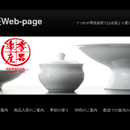
eb-page
うつわや季器楽座では全国より選
ご案内
商品入荷のご案内
季節の便り
SNSのご案内
配送での販売の