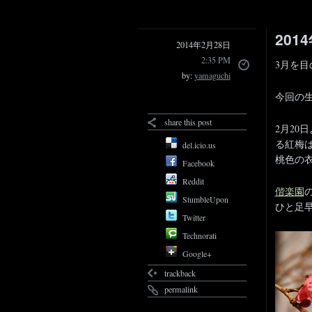
201
2014年2月28日
2:35 PM
3月を
by:
yamaguchi
今回の
share this post
2月2
る紅梅
del.icio.us
桃色の
Facebook
Reddit
偕楽園
StumbleUpon
ひと足
Twitter
Technorati
Google+
trackback
permalink