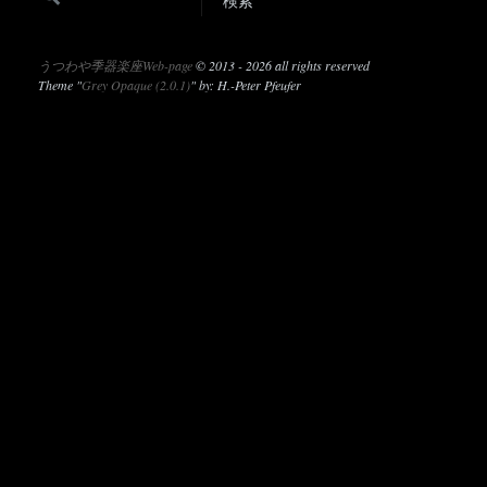
うつわや季器楽座Web-page
©
2013 - 2026 all rights reserved
Theme "
Grey Opaque (2.0.1)
" by: H.-Peter Pfeufer