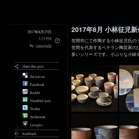
2017年8月 小林征児
2017年8月23日
3:23 PM
笠間市にて作陶する小林征児氏の
by:
yamaguchi
笠間を代表するベテラン陶芸家の
多いシリーズです。小ぶりな小鉢
share this post
del.icio.us
Facebook
Reddit
StumbleUpon
Twitter
Technorati
Google+
trackback