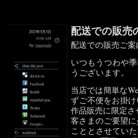
配送での販売
2023年5月3日
10:00 AM
配送での販売ご案
by:
yamaguchi
いつもうつわや季
share this post
うございます。
del.icio.us
Facebook
当店では簡単なW
Reddit
ずご不便をお掛け
StumbleUpon
作品販売に限定さ
Twitter
Technorati
客さまのご要望に
Google+
こととさせていた
trackback