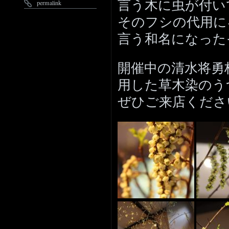
言う木に虫が付い
permalink
そのフシの代用に
言う和名になった
開催中の清水将勇
用した草木染のう
ぜひご来店くださ