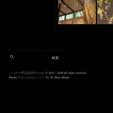
うつわや季器楽座Web-page
©
2013 - 2026 all rights reserved
Theme "
Grey Opaque (2.0.1)
" by: H.-Peter Pfeufer