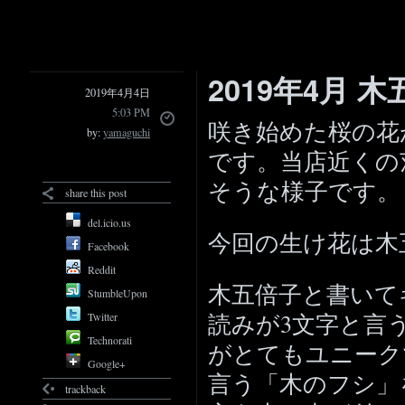
2019年4月 
2019年4月4日
5:03 PM
咲き始めた桜の花
by:
yamaguchi
です。当店近くの
そうな様子です。
share this post
del.icio.us
今回の生け花は木
Facebook
Reddit
木五倍子と書いて
StumbleUpon
読みが3文字と言
Twitter
Technorati
がとてもユニーク
Google+
言う「木のフシ」
trackback