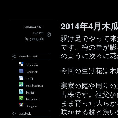
2014年4月
2014年4月6日
4:26 PM
駆け足でやって来
by:
yamaguchi
です。梅の蕾が膨
のように次々に花
share this post
del.icio.us
今回の生け花は木
Facebook
Reddit
実家の庭や周りの
StumbleUpon
古株です。祖父が
Twitter
Technorati
まま育った大らか
Google+
咲かせる株と渋い
trackback