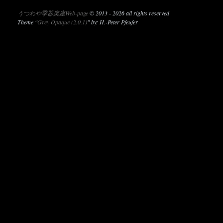
うつわや季器楽座Web-page
©
2013 - 2026 all rights reserved
Theme "
Grey Opaque (2.0.1)
" by: H.-Peter Pfeufer