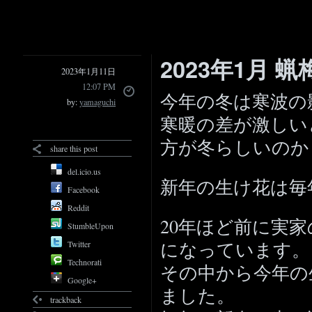
2023年1月 
2023年1月11日
12:07 PM
今年の冬は寒波の
by:
yamaguchi
寒暖の差が激しい
方が冬らしいのか
share this post
del.icio.us
新年の生け花は毎
Facebook
Reddit
20年ほど前に実
StumbleUpon
になっています。
Twitter
Technorati
その中から今年の
Google+
ました。
trackback