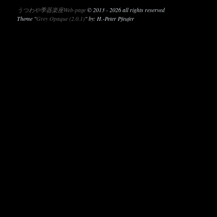
うつわや季器楽座Web-page
©
2013 - 2026 all rights reserved
Theme "
Grey Opaque (2.0.1)
" by: H.-Peter Pfeufer