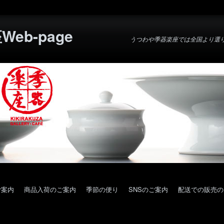
eb-page
うつわや季器楽座では全国より選
ご案内
商品入荷のご案内
季節の便り
SNSのご案内
配送での販売の