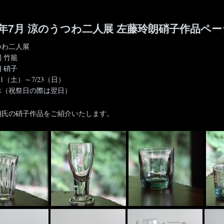
17年7月 涼のうつわ二人展 左藤玲朗硝子作品ペー
つわ二人展
 竹籠
 硝子
7/1（土）～7/23（日）
休（祝祭日の際は翌日）
朗氏の硝子作品をご紹介いたします。