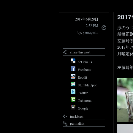
20
2017年6月29日
2:52 PM
涼のう
by:
yamaguchi
船橋正則
左藤玲朗
2017年
share this post
月曜定
del.icio.us
左藤玲
Facebook
Reddit
StumbleUpon
Twitter
Technorati
Google+
trackback
permalink