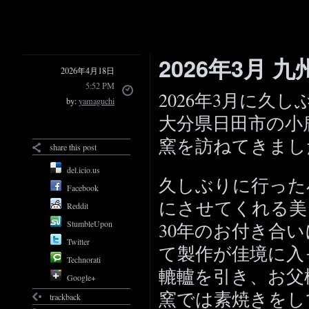
2026年3月 
2026年4月18日
5:52 PM
2026年3月に久
by:
yamaguchi
大分県日田市の小
窯を訪ねてきまし
share this post
del.icio.us
久しぶりに行った
Facebook
にさせてくれる美
Reddit
StumbleUpon
30年のお付き合
Twitter
て製作が佳境に入
Technorati
轆轤を引き、お父
Google+
窯では素焼きをし
trackback