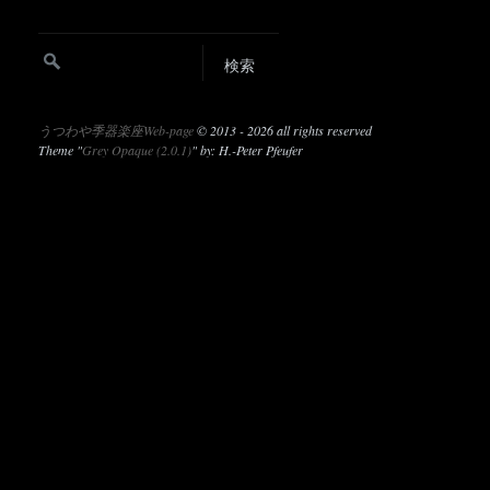
うつわや季器楽座Web-page
©
2013 - 2026 all rights reserved
Theme "
Grey Opaque (2.0.1)
" by: H.-Peter Pfeufer